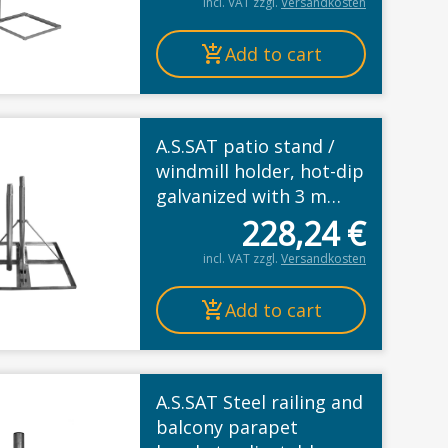
incl. VAT
zzgl.
Versandkosten
Add to cart
A.S.SAT patio stand /
windmill holder, hot-dip
galvanized with 3 m
plug-in mast
228,24
€
incl. VAT
zzgl.
Versandkosten
Add to cart
A.S.SAT Steel railing and
 product
balcony parapet