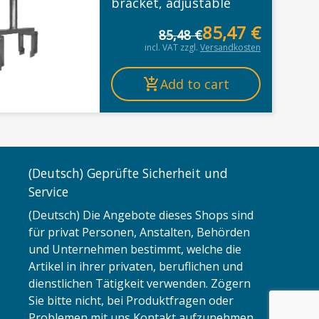
bracket, adjustable
85,47
€
85,48
€
Origi
Curren
incl. VAT
zzgl.
Versandkosten
Add to cart
(Deutsch) Geprüfte Sicherheit und
Service
(Deutsch) Die Angebote dieses Shops sind
für privat Personen, Anstalten, Behörden
und Unternehmen bestimmt, welche die
Artikel in ihrer privaten, beruflichen und
dienstlichen Tätigkeit verwenden. Zögern
Sie bitte nicht, bei Produktfragen oder
Problemen mit uns Kontakt aufzunehmen