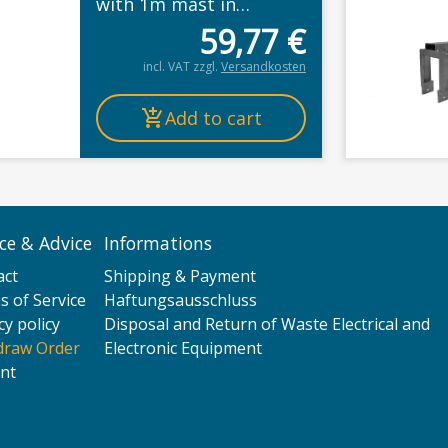
with 1m mast in
stainless steel look
59,77
€
incl. VAT
zzgl.
Versandkosten
Add to cart
ice & Advice
Informations
act
Shipping & Payment
 of Service
Haftungsausschluss
cy policy
Disposal and Return of Waste Electrical and
draw Order
Electronic Equipment
nt