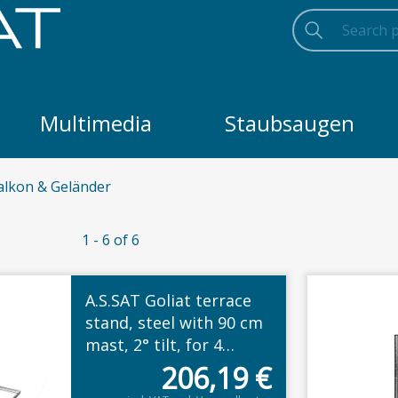
Search
Searc
Search
Multimedia
Staubsaugen
alkon & Geländer
1 - 6 of 6
A.S.SAT Goliat terrace
stand, steel with 90 cm
mast, 2° tilt, for 4
concrete slabs 40 x 40
206,19
€
cm