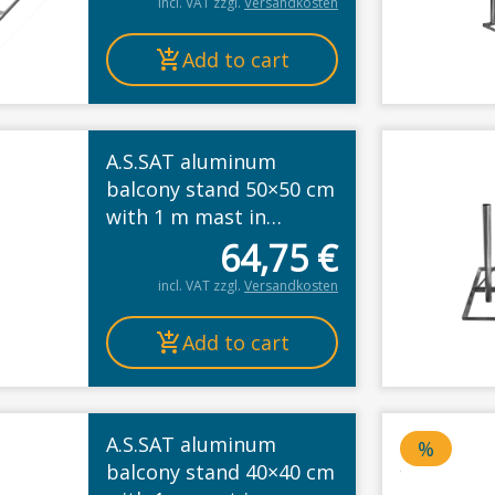
incl. VAT
zzgl.
Versandkosten
Add to cart
A.S.SAT aluminum
balcony stand 50×50 cm
with 1 m mast in
stainless steel look
64,75
€
incl. VAT
zzgl.
Versandkosten
Add to cart
A.S.SAT aluminum
%
Special
balcony stand 40×40 cm