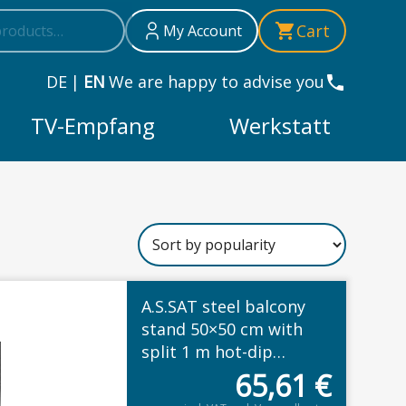
h
Cart
My Account
DE
|
EN
We are happy to advise you
TV-Empfang
Werkstatt
A.S.SAT steel balcony
stand 50×50 cm with
split 1 m hot-dip
galvanized mast
65,61
€