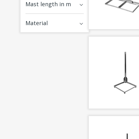
Mast length in m
Material