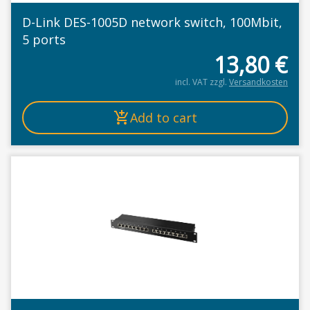
D-Link DES-1005D network switch, 100Mbit,
5 ports
13,80
€
incl. VAT
zzgl.
Versandkosten
Add to cart