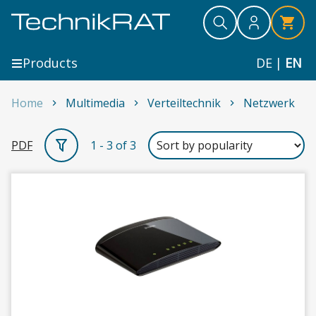
Skip to content
Search
Search
Search
Products
DE
|
EN
Home
Multimedia
Verteiltechnik
Netzwerk
Netzwerk
PDF
1 - 3 of 3