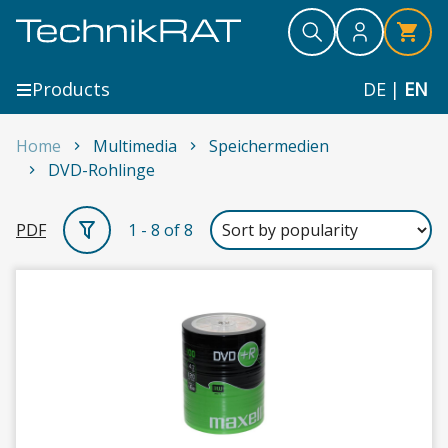
Skip to content
Search
Search
Search
Products
DE
|
EN
Home
Multimedia
Speichermedien
DVD-Rohlinge
DVD-Rohlinge
PDF
1 - 8 of 8