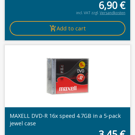
6,90
€
incl. VAT
zzgl.
Versandkosten
Add to cart
MAXELL DVD-R 16x speed 4.7GB in a 5-pack
jewel case
3,45
€