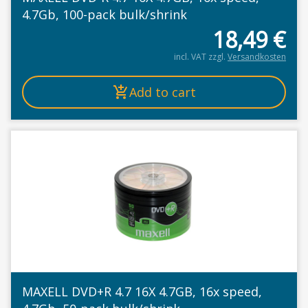
4.7Gb, 100-pack bulk/shrink
18,49
€
incl. VAT
zzgl.
Versandkosten
Add to cart
MAXELL DVD+R 4.7 16X 4.7GB, 16x speed,