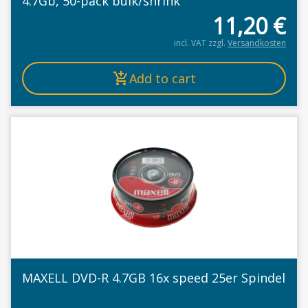
4.7Gb, 50-pack bulk/shrink
11,20
€
incl. VAT
zzgl.
Versandkosten
Add to cart
MAXELL DVD-R 4.7GB 16x speed 25er Spindel