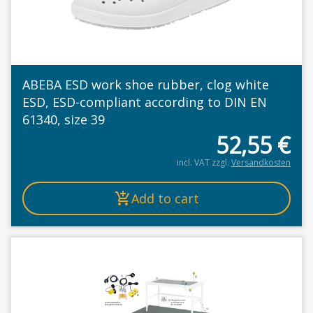
ABEBA ESD work shoe rubber, clog white
ESD, ESD-compliant according to DIN EN
61340, size 39
52,55
€
incl. VAT
zzgl.
Versandkosten
Add to cart