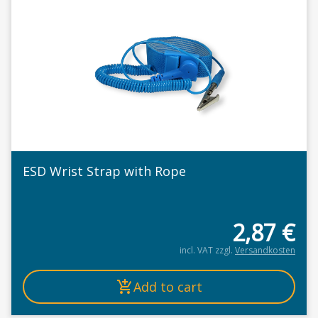
ESD Wrist Strap with Rope
2,87
€
incl. VAT
zzgl.
Versandkosten
Add to cart