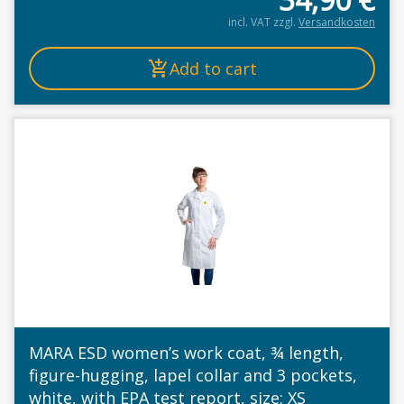
incl. VAT
zzgl.
Versandkosten
Add to cart
MARA ESD women’s work coat, ¾ length,
figure-hugging, lapel collar and 3 pockets,
white, with EPA test report, size: XS