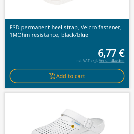
ESD permanent heel strap, Velcro fastener,
1MOhm resistance, black/blue
6,77
€
incl. VAT
zzgl.
Versandkosten
Add to cart