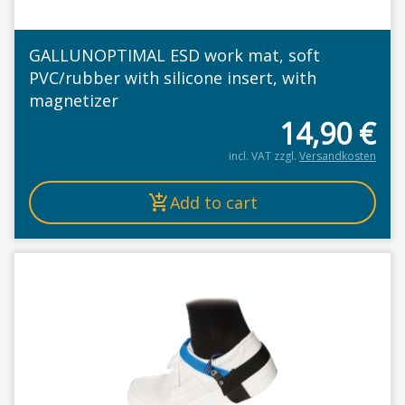
GALLUNOPTIMAL ESD work mat, soft
PVC/rubber with silicone insert, with
magnetizer
14,90
€
incl. VAT
zzgl.
Versandkosten
Add to cart