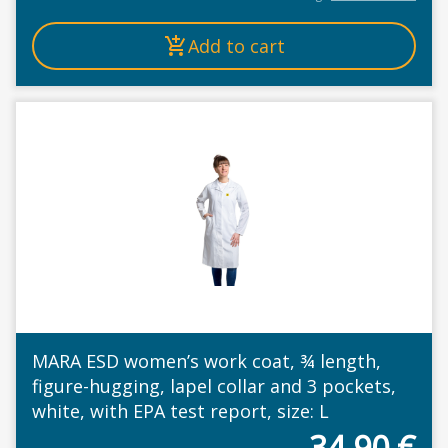
Add to cart
MARA ESD women’s work coat, ¾ length,
figure-hugging, lapel collar and 3 pockets,
white, with EPA test report, size: L
34,90
€