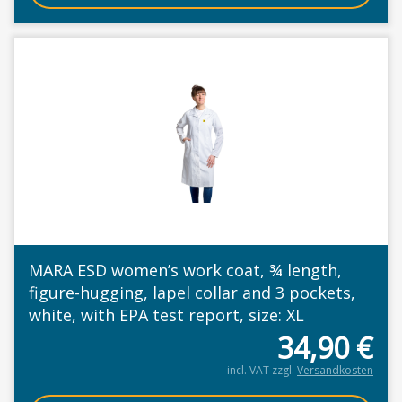
MARA ESD women’s work coat, ¾ length,
figure-hugging, lapel collar and 3 pockets,
white, with EPA test report, size: XL
34,90
€
incl. VAT
zzgl.
Versandkosten