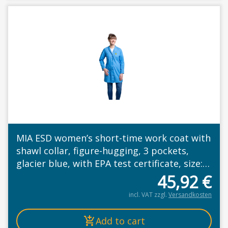
MIA ESD women’s short-time work coat with
shawl collar, figure-hugging, 3 pockets,
glacier blue, with EPA test certificate, size:
M
45,92
€
incl. VAT
zzgl.
Versandkosten
Add to cart