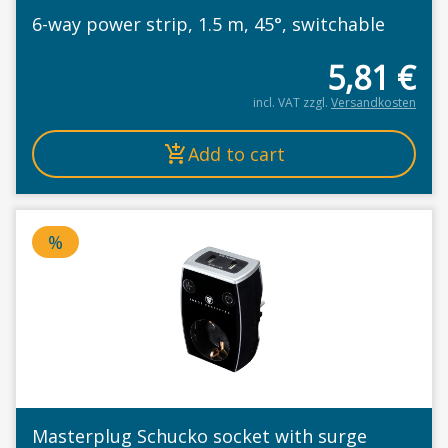
6-way power strip, 1.5 m, 45°, switchable
5,81
€
incl. VAT
zzgl.
Versandkosten
Add to cart
%
Price deducted
Masterplug Schucko socket with surge