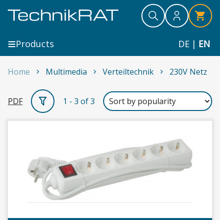
Skip to content
Search
Search
Search
Products
DE
|
EN
Home
Multimedia
Verteiltechnik
230V Netz
230V Netz
PDF
1 - 3 of 3