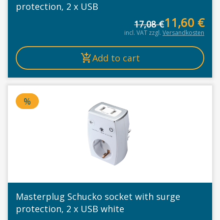
protection, 2 x USB
11,60
€
17,08
€
Or
Cu
incl. VAT
zzgl.
Versandkosten
Add to cart
%
Price deducted
Masterplug Schucko socket with surge
protection, 2 x USB white