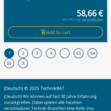
58,66
€
incl. VAT
zzgl.
Versandkosten
Add to cart
1
2
3
4
…
53
54
55
Next page
(Deutsch) © 2025 TechnikRAT
(Deutsch) Wir können auf fast 30 Jahre Erfahrung
zurückgreifen. Dabei spielen alle Facetten
verschiedener Technik-Branchen eine Rolle. Von