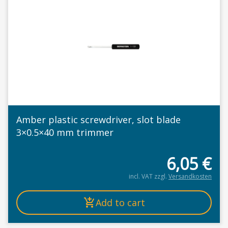
Amber plastic screwdriver, slot blade
3×0.5×40 mm trimmer
6,05
€
incl. VAT
zzgl.
Versandkosten
Add to cart