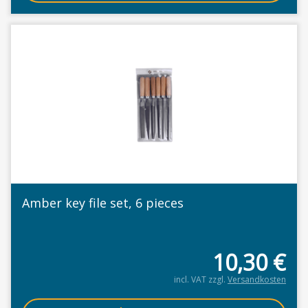
Amber key file set, 6 pieces
10,30
€
incl. VAT
zzgl.
Versandkosten