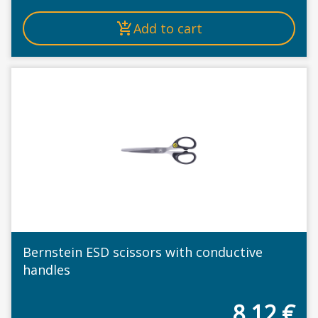
Add to cart
Bernstein ESD scissors with conductive
handles
8,12
€