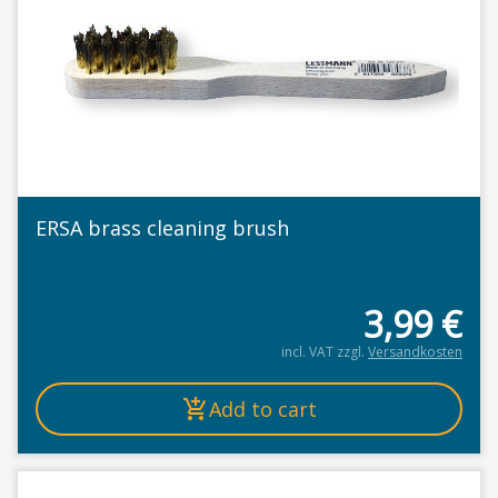
ERSA brass cleaning brush
3,99
€
incl. VAT
zzgl.
Versandkosten
Add to cart