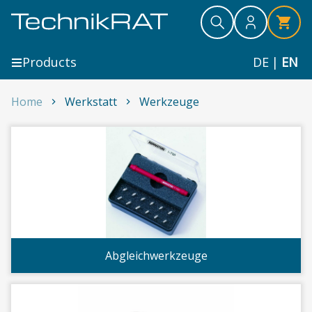
Skip to content
Search
Search
Search
Products
DE
|
EN
Home
Werkstatt
Werkzeuge
Werkzeuge
Abgleichwerkzeuge