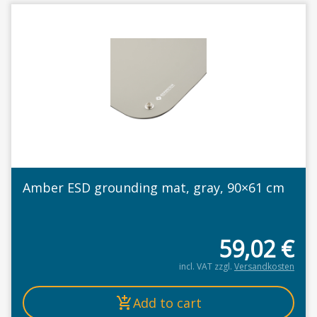
Amber ESD grounding mat, gray, 90×61 cm
59,02
€
incl. VAT
zzgl.
Versandkosten
Add to cart