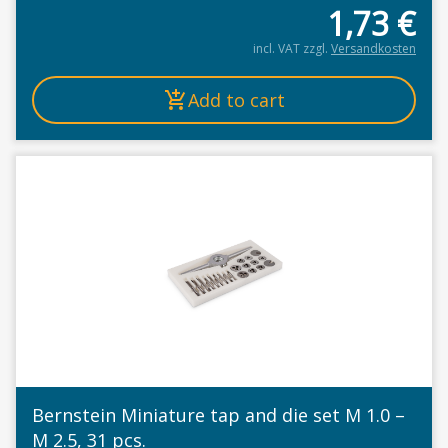
1,73
€
incl. VAT
zzgl.
Versandkosten
Add to cart
Bernstein Miniature tap and die set M 1.0 –
M 2.5, 31 pcs.