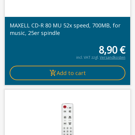
MAXELL CD-R 80 MU 52x speed, 700MB, for
music, 25er spindle
8,90
€
incl. VAT
zzgl.
Versandkosten
Add to cart