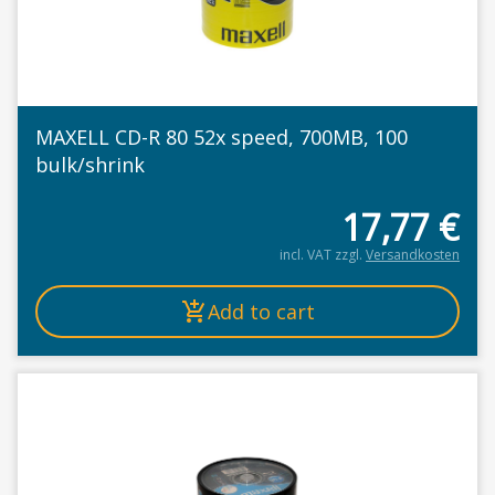
MAXELL CD-R 80 52x speed, 700MB, 100
bulk/shrink
17,77
€
incl. VAT
zzgl.
Versandkosten
Add to cart