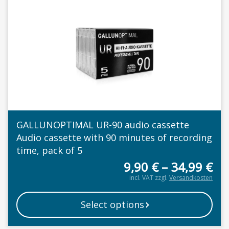
This product has multiple variants. The options may b
GALLUNOPTIMAL UR-90 audio cassette
Audio cassette with 90 minutes of recording
time, pack of 5
9,90
€
–
34,99
€
incl. VAT
zzgl.
Versandkosten
Select options