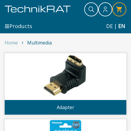
Skip to content
Search
Search
Search
Products
DE
|
EN
Home
Multimedia
Multimedia
Adapter