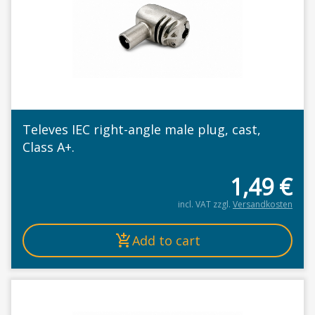
Televes IEC right-angle male plug, cast,
Class A+.
1,49
€
incl. VAT
zzgl.
Versandkosten
Add to cart