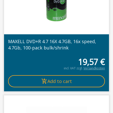
MAXELL DVD+R 4.7 16X 4.7GB, 16x speed,
4.7Gb, 100-pack bulk/shrink
19,57
€
incl. VAT
zzgl.
Versandkosten
Add to cart