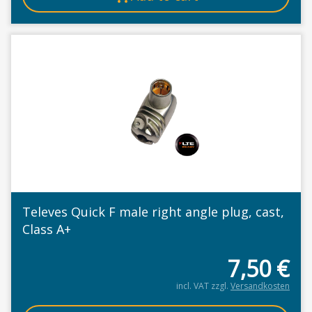
Televes Quick F male right angle plug, cast,
Class A+
7,50
€
incl. VAT
zzgl.
Versandkosten