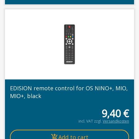
EDISION remote control for OS NINO+, MIO,
MIO+, black
9,40
€
incl. VAT
zzgl.
Versandkosten
Add to cart