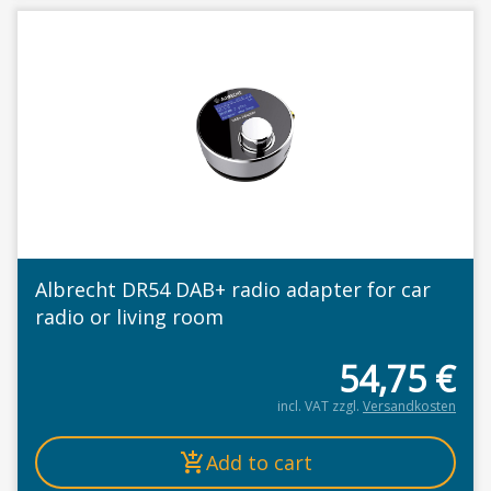
Albrecht DR54 DAB+ radio adapter for car
radio or living room
54,75
€
incl. VAT
zzgl.
Versandkosten
Add to cart