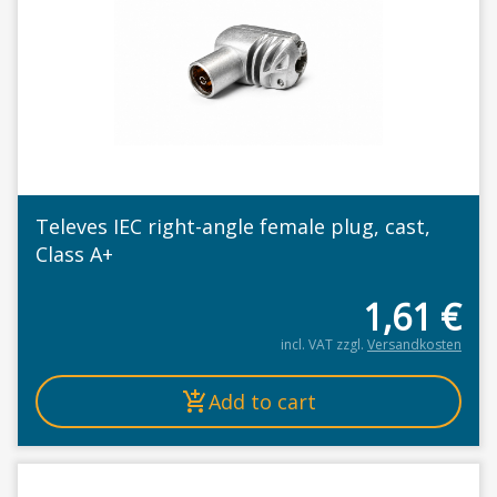
Televes IEC right-angle female plug, cast,
Class A+
1,61
€
incl. VAT
zzgl.
Versandkosten
Add to cart