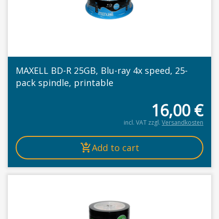
MAXELL BD-R 25GB, Blu-ray 4x speed, 25-
pack spindle, printable
16,00
€
incl. VAT
zzgl.
Versandkosten
Add to cart