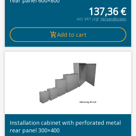
rear panel 600×800
137,36
€
incl. VAT
zzgl.
Versandkosten
Add to cart
Installation cabinet with perforated metal
rear panel 300×400