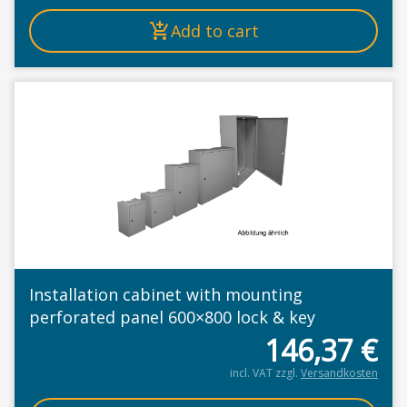
Add to cart
Installation cabinet with mounting
perforated panel 600×800 lock & key
146,37
€
incl. VAT
zzgl.
Versandkosten