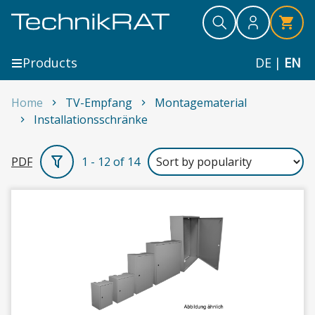
Skip to content
Search
Search
Search
Products
DE
|
EN
Home
TV-Empfang
Montagematerial
Installationsschränke
Installationsschränke
PDF
1 - 12 of 14