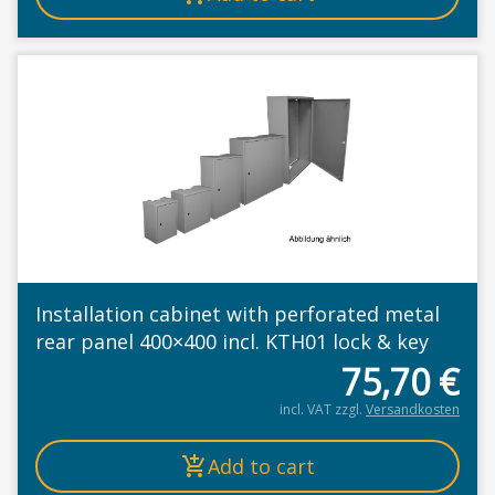
Installation cabinet with perforated metal
rear panel 400×400 incl. KTH01 lock & key
75,70
€
incl. VAT
zzgl.
Versandkosten
Add to cart