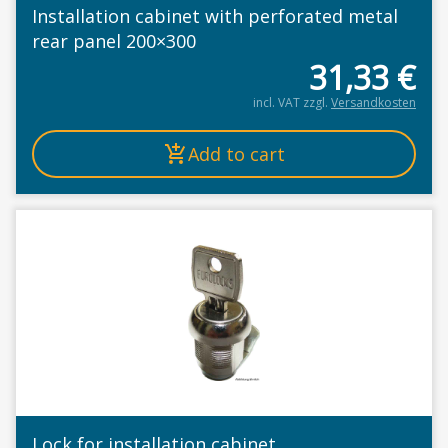
Installation cabinet with perforated metal
rear panel 200×300
31,33
€
incl. VAT
zzgl.
Versandkosten
Add to cart
Lock for installation cabinet