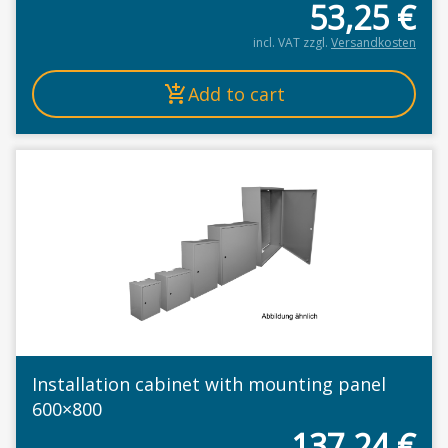
53,25
€
incl. VAT
zzgl.
Versandkosten
Add to cart
Installation cabinet with mounting panel
600×800
137,24
€