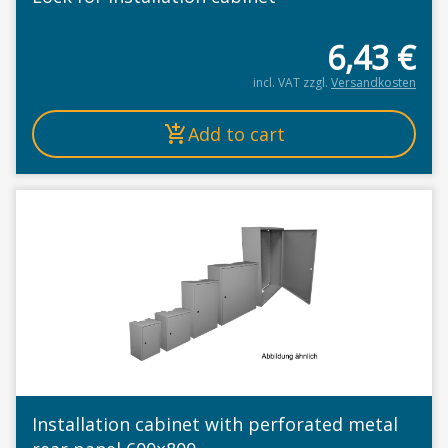
6,43
€
incl. VAT
zzgl.
Versandkosten
Add to cart
Installation cabinet with perforated metal