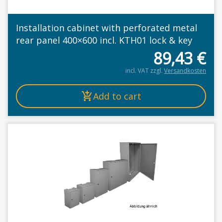
Installation cabinet with perforated metal
rear panel 400×600 incl. KTH01 lock & key
89,43
€
incl. VAT
zzgl.
Versandkosten
Add to cart