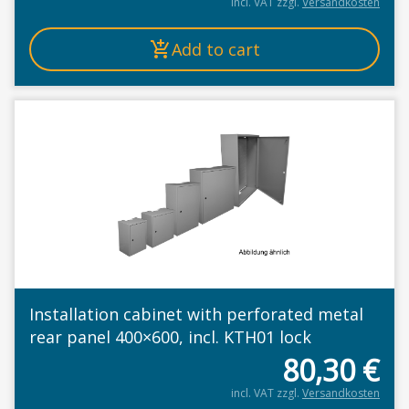
incl. VAT
zzgl.
Versandkosten
Add to cart
Installation cabinet with perforated metal
rear panel 400×600, incl. KTH01 lock
80,30
€
incl. VAT
zzgl.
Versandkosten