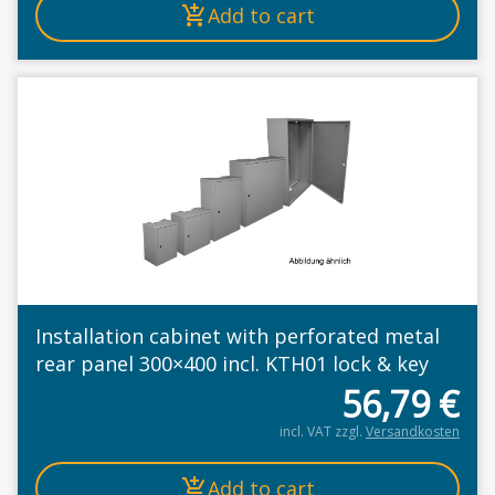
Add to cart
Installation cabinet with perforated metal
rear panel 300×400 incl. KTH01 lock & key
56,79
€
incl. VAT
zzgl.
Versandkosten
Add to cart