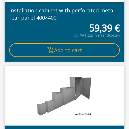
Installation cabinet with perforated metal
rear panel 400×400
59,39
€
incl. VAT
zzgl.
Versandkosten
Add to cart