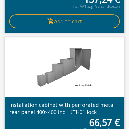
incl. VAT
zzgl.
Versandkosten
Add to cart
Installation cabinet with perforated metal
rear panel 400×400 incl. KTH01 lock
66,57
€