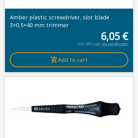
Amber plastic screwdriver, slot blade
3×0.5×40 mm trimmer
6,05
€
incl. VAT
zzgl.
Versandkosten
Add to cart