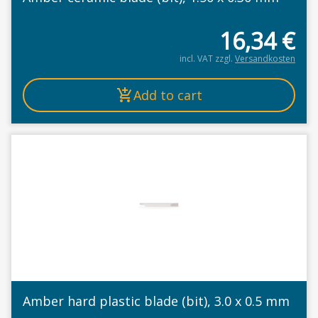
16,34
€
incl. VAT
zzgl.
Versandkosten
Add to cart
Amber hard plastic blade (bit), 3.0 x 0.5 mm