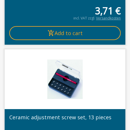
3,71
€
incl. VAT
zzgl.
Versandkosten
Add to cart
Ceramic adjustment screw set, 13 pieces