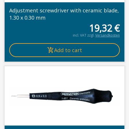
Adjustment screwdriver with ceramic blade,
1.30 x 0.30 mm
19,32
€
incl. VAT
zzgl.
Versandkosten
Add to cart