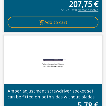
207,75
€
incl. VAT
zzgl.
Versandkosten
Add to cart
Amber adjustment screwdriver socket set,
can be fitted on both sides without blades
5,78
€