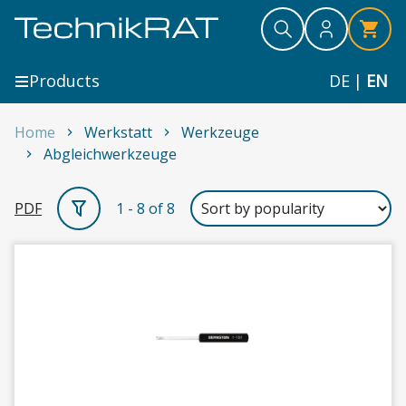
Skip to content
Search
Search
Search
Products
DE
|
EN
Home
Werkstatt
Werkzeuge
Abgleichwerkzeuge
Abgleichwerkzeuge
PDF
1 - 8 of 8