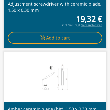
Adjustment screwdriver with ceramic blade,
1.50 x 0.30 mm
19,32
€
incl. VAT
zzgl.
Versandkosten
Add to cart
Amber ceramic blade (bit), 1.50 x 0.30 mm