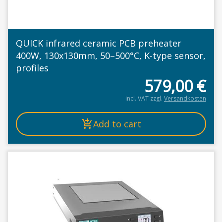
QUICK infrared ceramic PCB preheater
400W, 130x130mm, 50–500°C, K-type sensor,
profiles
579,00
€
incl. VAT
zzgl.
Versandkosten
Add to cart