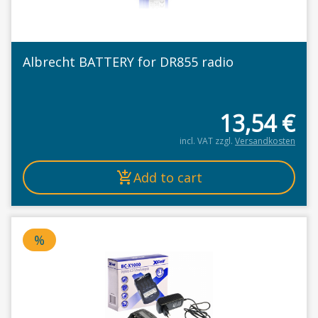
Albrecht BATTERY for DR855 radio
13,54
€
incl. VAT
zzgl.
Versandkosten
Add to cart
%
Special product