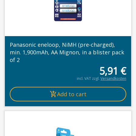
Panasonic eneloop, NiMH (pre-charged),
min. 1,900mAh, AA Mignon, in a blister pack
of 2
5,91
€
incl. VAT
zzgl.
Versandkosten
Add to cart