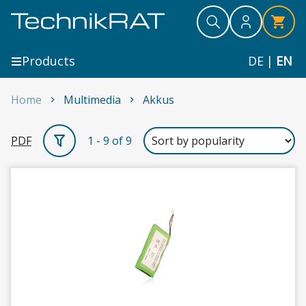
Skip to content
Search
Search
Search
Products
DE
|
EN
Home
Multimedia
Akkus
Akkus
PDF
1 - 9 of 9