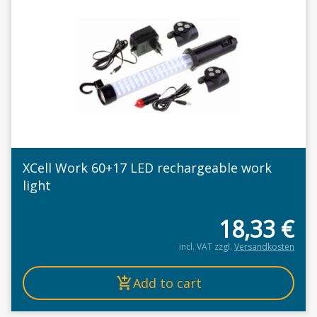
XCell Work 60+17 LED rechargeable work
light
18,33
€
incl. VAT
zzgl.
Versandkosten
Add to cart