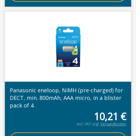
Panasonic eneloop, NiMH (pre-charged) for
DECT, min. 800mAh, AAA micro, in a blister
pack of 4
10,21
€
incl. VAT
zzgl.
Versandkosten