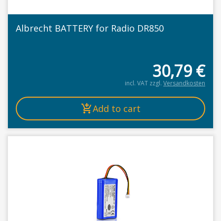
Albrecht BATTERY for Radio DR850
30,79
€
incl. VAT
zzgl.
Versandkosten
Add to cart