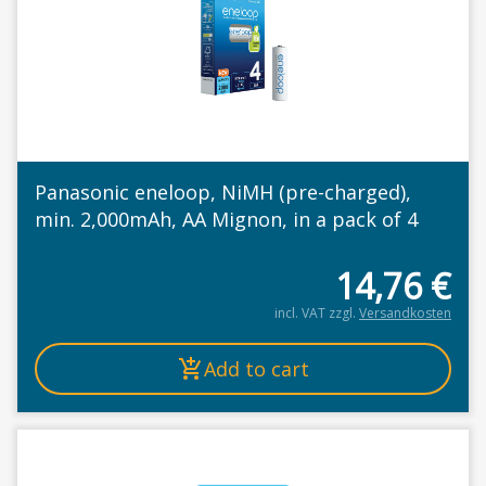
Panasonic eneloop, NiMH (pre-charged),
min. 2,000mAh, AA Mignon, in a pack of 4
14,76
€
incl. VAT
zzgl.
Versandkosten
Add to cart