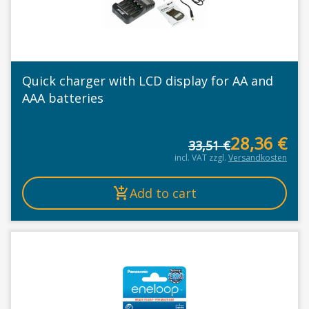
Quick charger with LCD display for AA and
AAA batteries
28,36
€
33,51
€
Or
Cu
incl. VAT
zzgl.
Versandkosten
Add to cart