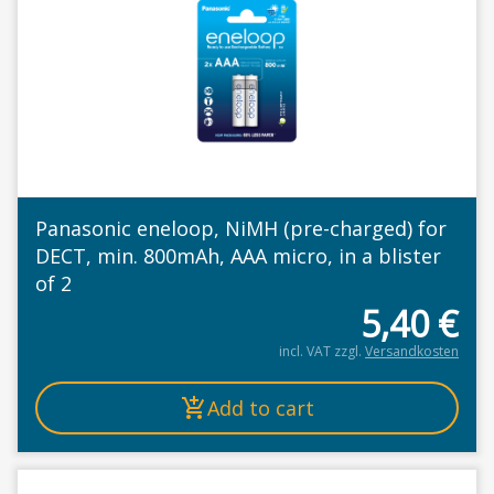
Panasonic eneloop, NiMH (pre-charged) for
DECT, min. 800mAh, AAA micro, in a blister
of 2
5,40
€
incl. VAT
zzgl.
Versandkosten
Add to cart