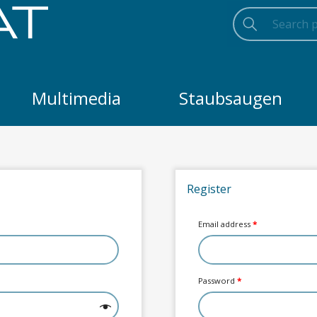
Searc
Searc
Search
Multimedia
Staubsaugen
Register
Email address
*
Password
*