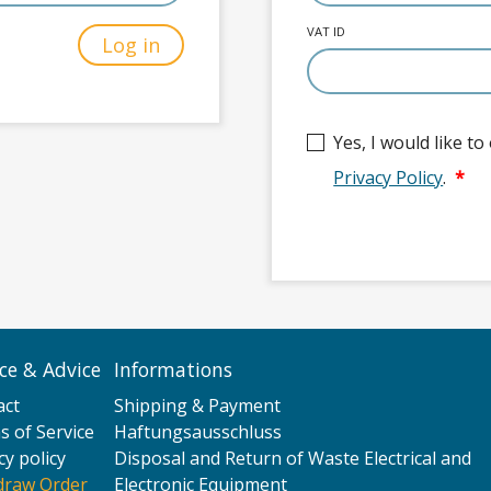
VAT ID
Log in
Yes, I would like t
Privacy Policy
.
*
ice & Advice
Informations
act
Shipping & Payment
 of Service
Haftungsausschluss
cy policy
Disposal and Return of Waste Electrical and
draw Order
Electronic Equipment