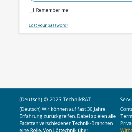
Remember me
Lost your password?
(Deutsch) © 2025 TechnikRAT
Serv
(Deutsch) Wir können auf fast 30 Jahre
Cont
Erfahrung zurückgreifen. Dabei spielen alle
Terms
Facetten verschiedener Technik-Branchen
Priva
eine Rolle. Von Löttechnik über
With