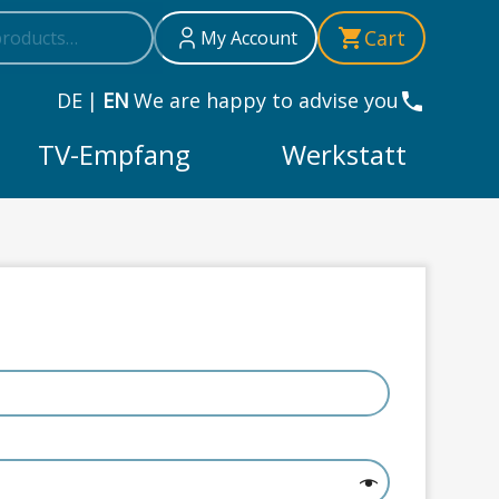
h
h
Cart
My Account
DE
|
EN
We are happy to advise you
TV-Empfang
Werkstatt