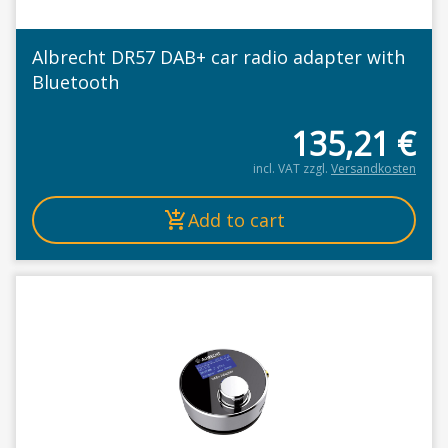
Albrecht DR57 DAB+ car radio adapter with
Bluetooth
135,21
€
incl. VAT
zzgl.
Versandkosten
Add to cart