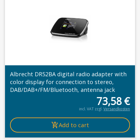
Albrecht DR52BA digital radio adapter with
color display for connection to stereo,
DAB/DAB+/FM/Bluetooth, antenna jack
73,58
€
incl. VAT
zzgl.
Versandkosten
Add to cart