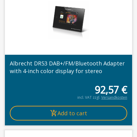
Albrecht DR53 DAB+/FM/Bluetooth Adapter
with 4-inch color display for stereo
92,57
€
incl. VAT
zzgl.
Versandkosten
Add to cart