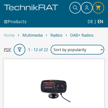
Skip to content
Search
Search
Search
Products
DE
|
EN
Home
Multimedia
Radios
DAB+ Radios
DAB+ Radios
PDF
1 - 12 of 22