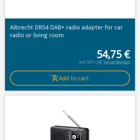
Albrecht DR54 DAB+ radio adapter for car
radio or living room
54,75
€
incl. VAT
zzgl.
Versandkosten
Add to cart