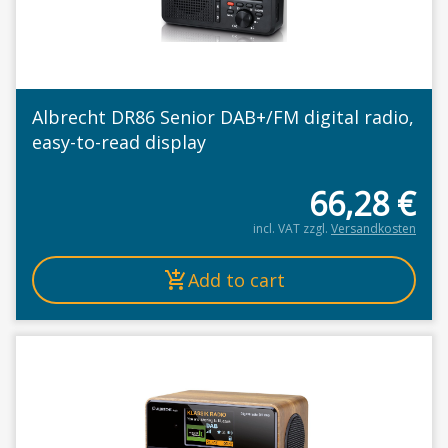
Albrecht DR86 Senior DAB+/FM digital radio,
easy-to-read display
66,28
€
incl. VAT
zzgl.
Versandkosten
Add to cart