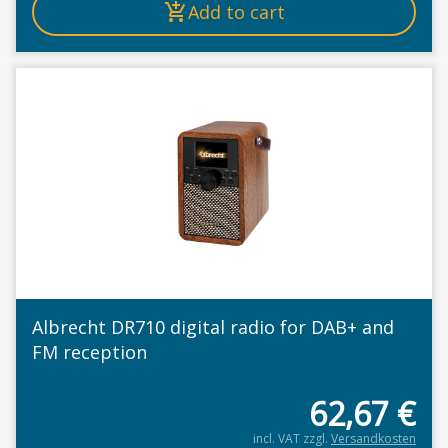
Add to cart
Albrecht DR710 digital radio for DAB+ and
FM reception
62,67
€
incl. VAT
zzgl.
Versandkosten