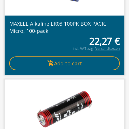
MAXELL Alkaline LR03 100PK BOX PACK,
Micro, 100-pack
22,27
€
incl. VAT
zzgl.
Versandkosten
Add to cart