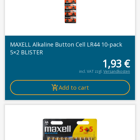
MAXELL Alkaline Button Cell LR44 10-pack
5×2 BLISTER
1,93
€
incl. VAT
zzgl.
Versandkosten
Add to cart