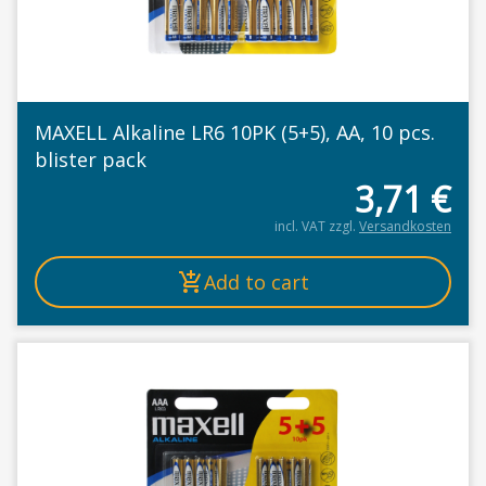
MAXELL Alkaline LR6 10PK (5+5), AA, 10 pcs.
blister pack
3,71
€
incl. VAT
zzgl.
Versandkosten
Add to cart