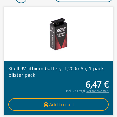
XCell 9V lithium battery, 1,200mAh, 1-pack
blister pack
6,47
€
incl. VAT
zzgl.
Versandkosten
Add to cart