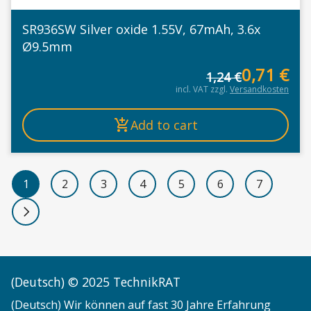
SR936SW Silver oxide 1.55V, 67mAh, 3.6x
Ø9.5mm
0,71
€
1,24
€
Or
Cu
incl. VAT
zzgl.
Versandkosten
Add to cart
1
2
3
4
5
6
7
Next page
(Deutsch) © 2025 TechnikRAT
(Deutsch) Wir können auf fast 30 Jahre Erfahrung