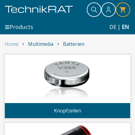
Skip to content
Search
Search
Search
Products
DE
|
EN
Home
Multimedia
Batterien
Batterien
Knopfzellen