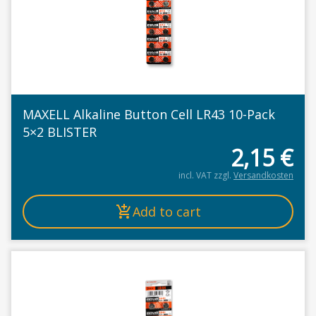
MAXELL Alkaline Button Cell LR43 10-Pack
5×2 BLISTER
2,15
€
incl. VAT
zzgl.
Versandkosten
Add to cart