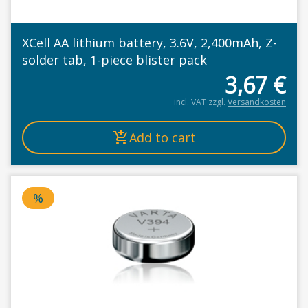
XCell AA lithium battery, 3.6V, 2,400mAh, Z-
solder tab, 1-piece blister pack
3,67
€
incl. VAT
zzgl.
Versandkosten
Add to cart
%
Special product