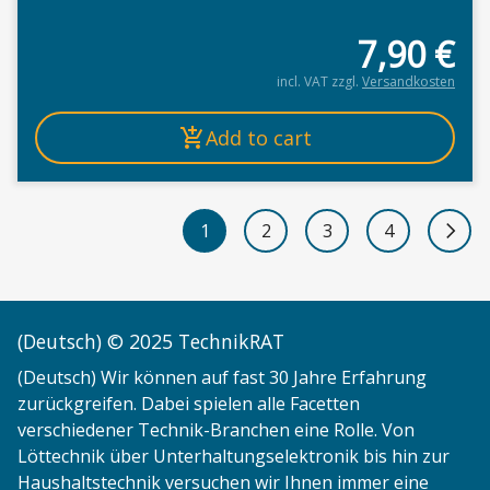
7,90
€
incl. VAT
zzgl.
Versandkosten
Add to cart
1
2
3
4
Next 
(Deutsch) © 2025 TechnikRAT
(Deutsch) Wir können auf fast 30 Jahre Erfahrung
zurückgreifen. Dabei spielen alle Facetten
verschiedener Technik-Branchen eine Rolle. Von
Löttechnik über Unterhaltungselektronik bis hin zur
Haushaltstechnik versuchen wir Ihnen immer eine