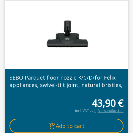
SEBO Parquet floor nozzle K/C/D/for Felix
appliances, swivel-tilt joint, natural bristles,
43,90
€
incl. VAT
zzgl.
Versandkosten
Add to cart