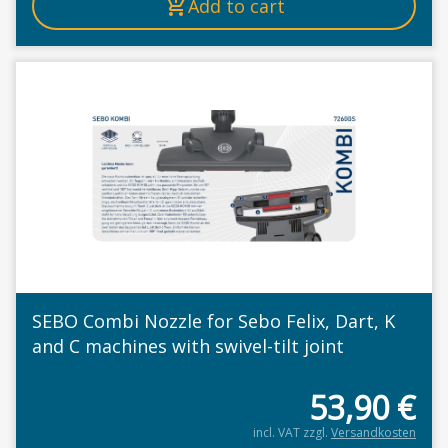
Add to cart
SEBO Combi Nozzle for Sebo Felix, Dart, K
and C machines with swivel-tilt joint
53,90
€
incl. VAT
zzgl.
Versandkosten