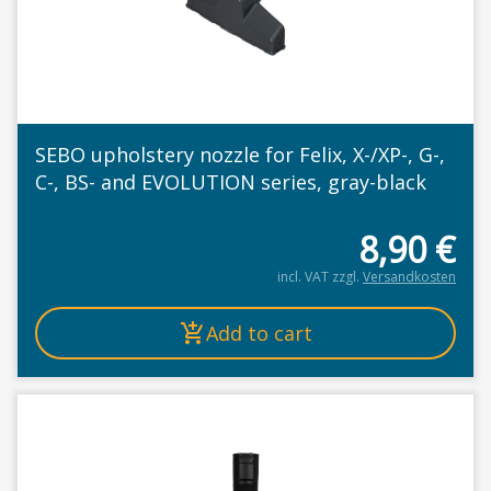
SEBO upholstery nozzle for Felix, X-/XP-, G-,
C-, BS- and EVOLUTION series, gray-black
8,90
€
incl. VAT
zzgl.
Versandkosten
Add to cart