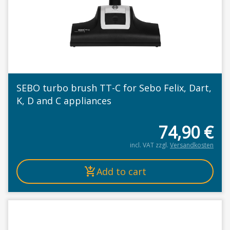
SEBO turbo brush TT-C for Sebo Felix, Dart,
K, D and C appliances
74,90
€
incl. VAT
zzgl.
Versandkosten
Add to cart