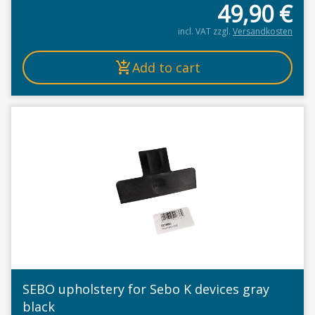
49,90
€
incl. VAT
zzgl.
Versandkosten
Add to cart
SEBO upholstery for Sebo K devices gray
black