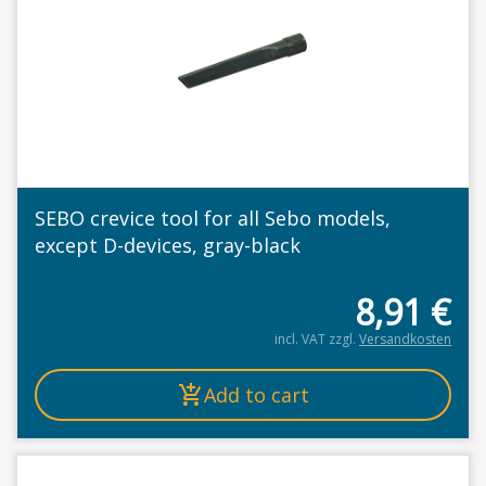
SEBO crevice tool for all Sebo models,
except D-devices, gray-black
8,91
€
incl. VAT
zzgl.
Versandkosten
Add to cart