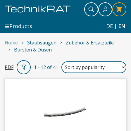
Skip to content
Search
Search
Search
Products
DE
|
EN
Home
Staubsaugen
Zubehör & Ersatzteile
Bürsten & Düsen
Bürsten & Düsen
PDF
1 - 12 of 41