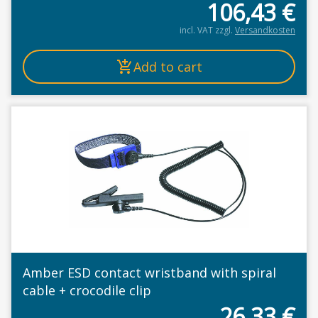
106,43
€
incl. VAT
zzgl.
Versandkosten
Add to cart
Amber ESD contact wristband with spiral
cable + crocodile clip
26,33
€