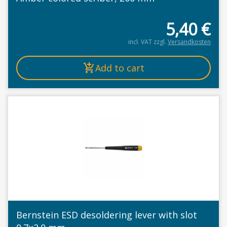
5,40
€
incl. VAT
zzgl.
Versandkosten
Add to cart
Bernstein ESD desoldering lever with slot