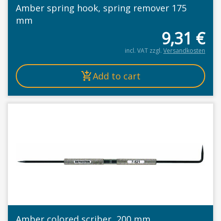
Amber spring hook, spring remover 175
mm
9,31
€
incl. VAT
zzgl.
Versandkosten
Add to cart
Amber colored scriber, 200 mm