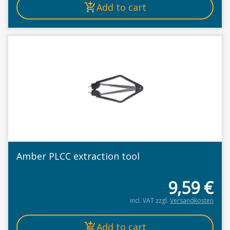
Add to cart
Amber PLCC extraction tool
9,59
€
incl. VAT
zzgl.
Versandkosten
Add to cart