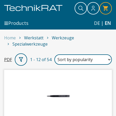
Skip to content
Search
Search
Search
Products
DE
|
EN
Home
Werkstatt
Werkzeuge
Spezialwerkzeuge
Spezialwerkzeuge
PDF
1 - 12 of 54