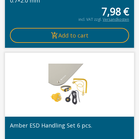
0.7×2.0 mm
7,98
€
incl. VAT
zzgl.
Versandkosten
Add to cart
Amber ESD Handling Set 6 pcs.