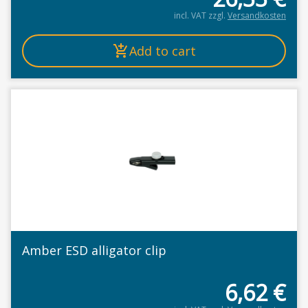
incl. VAT
zzgl.
Versandkosten
Add to cart
Amber ESD alligator clip
6,62
€