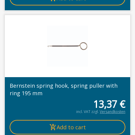
Bernstein spring hook, spring puller with
ring 195 mm
13,37
€
incl. VAT
zzgl.
Versandkosten
Add to cart