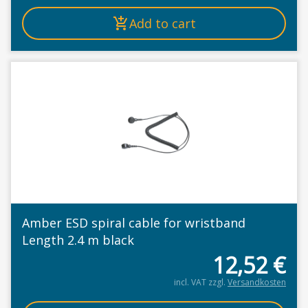
Add to cart
Amber ESD spiral cable for wristband
Length 2.4 m black
12,52
€
incl. VAT
zzgl.
Versandkosten