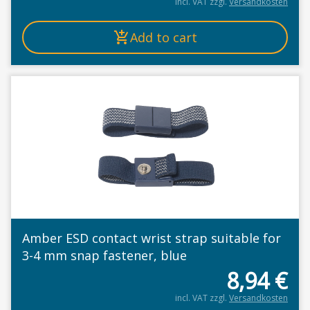
incl. VAT
zzgl.
Versandkosten
Add to cart
Amber ESD contact wrist strap suitable for
3-4 mm snap fastener, blue
8,94
€
incl. VAT
zzgl.
Versandkosten