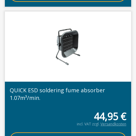
QUICK ESD soldering fume absorber
1.07m³/min.
44,95
€
incl. VAT
zzgl.
Versandkosten