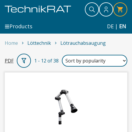
Skip to content
Search
Search
Search
Products
DE
|
EN
Home
Löttechnik
Lötrauchabsaugung
Lötrauchabsaugung
PDF
1 - 12 of 38