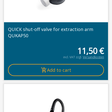
QUICK shut-off valve for extraction arm
QUKAP50
11,50
€
incl. VAT
zzgl.
Versandkosten
Add to cart