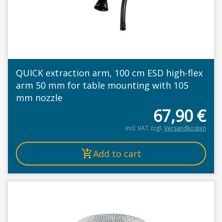
QUICK extraction arm, 100 cm ESD high-flex
arm 50 mm for table mounting with 105
mm nozzle
67,90
€
incl. VAT
zzgl.
Versandkosten
Add to cart