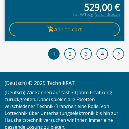
529,00
€
incl. VAT
zzgl.
Versandkosten
Add to cart
1
2
3
4
Next 
(Deutsch) © 2025 TechnikRAT
(Deutsch) Wir können auf fast 30 Jahre Erfahrung
zurückgreifen. Dabei spielen alle Facetten
verschiedener Technik-Branchen eine Rolle. Von
Löttechnik über Unterhaltungselektronik bis hin zur
Haushaltstechnik versuchen wir Ihnen immer eine
passende Lösung zu bieten.