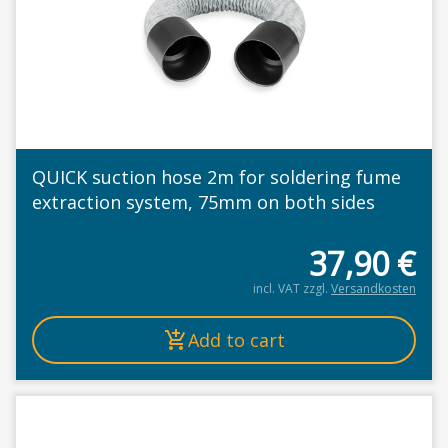
QUICK suction hose 2m for soldering fume
extraction system, 75mm on both sides
37,90
€
incl. VAT
zzgl.
Versandkosten
Add to cart