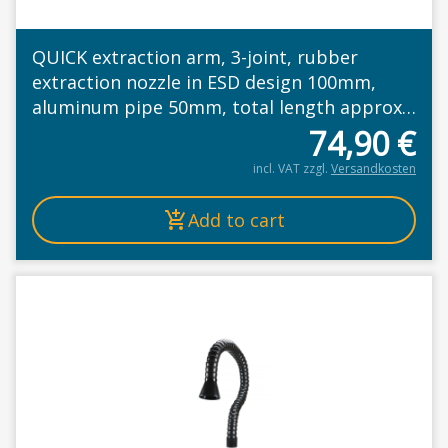
QUICK extraction arm, 3-joint, rubber
extraction nozzle in ESD design 100mm,
aluminum pipe 50mm, total length approx.
1410mm
74,90
€
incl. VAT
zzgl.
Versandkosten
Add to cart