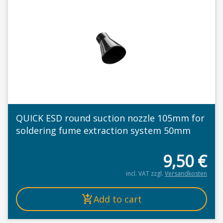
QUICK ESD round suction nozzle 105mm for
soldering fume extraction system 50mm
9,50
€
incl. VAT
zzgl.
Versandkosten
Add to cart