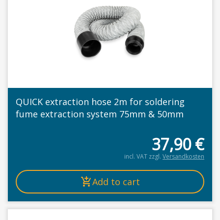
QUICK extraction hose 2m for soldering
fume extraction system 75mm & 50mm
37,90
€
incl. VAT
zzgl.
Versandkosten
Add to cart