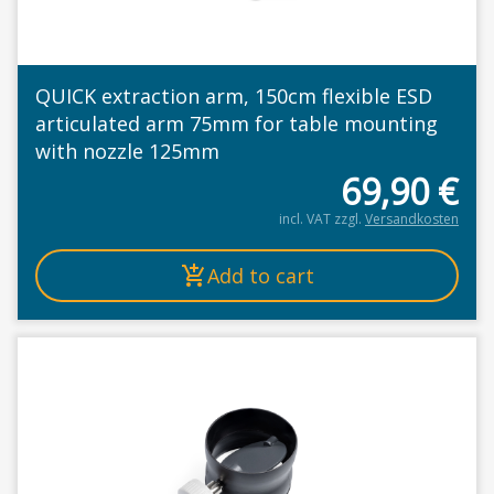
QUICK extraction arm, 150cm flexible ESD
articulated arm 75mm for table mounting
with nozzle 125mm
69,90
€
incl. VAT
zzgl.
Versandkosten
Add to cart