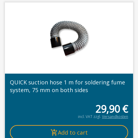
QUICK suction hose 1 m for soldering fume
system, 75 mm on both sides
29,90
€
incl. VAT
zzgl.
Versandkosten
Add to cart