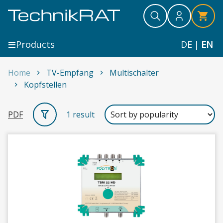
Skip to content
Search
Search
Search
Products
DE
|
EN
Home
TV-Empfang
Multischalter
Kopfstellen
Kopfstellen
PDF
1 result