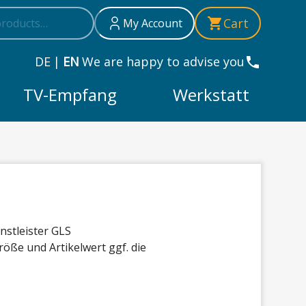
h
h
Cart
My Account
DE
|
EN
We are happy to advise you
TV-Empfang
Werkstatt
nstleister GLS
röße und Artikelwert ggf. die