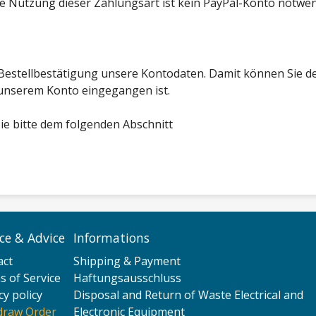
e Nutzung dieser Zahlungsart ist kein PayPal-Konto notwen
 Bestellbestätigung unsere Kontodaten. Damit können Sie 
 unserem Konto eingegangen ist.
e bitte dem folgenden Abschnitt
ice & Advice
Informations
act
Shipping & Payment
 of Service
Haftungsausschluss
cy policy
Disposal and Return of Waste Electrical and
draw Order
Electronic Equipment