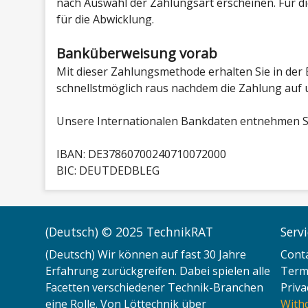
nach Auswahl der Zahlungsart erscheinen. Für di
für die Abwicklung.
Banküberweisung vorab
Mit dieser Zahlungsmethode erhalten Sie in der
schnellstmöglich raus nachdem die Zahlung auf
Unsere Internationalen Bankdaten entnehmen Si
IBAN: DE37860700240710072000
BIC: DEUTDEDBLEG
(Deutsch) © 2025 TechnikRAT
Serv
(Deutsch) Wir können auf fast 30 Jahre
Cont
Erfahrung zurückgreifen. Dabei spielen alle
Terms
Facetten verschiedener Technik-Branchen
Priva
eine Rolle. Von Löttechnik über
With