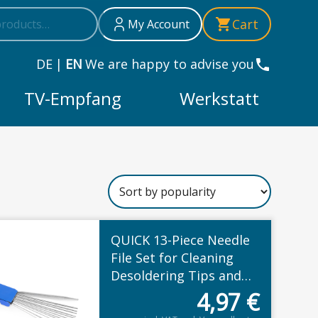
h
Cart
My Account
DE
|
EN
We are happy to advise you
TV-Empfang
Werkstatt
QUICK 13-Piece Needle
File Set for Cleaning
Desoldering Tips and
Nozzles
4,97
€