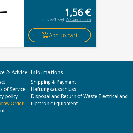
1,56
€
incl. VAT
zzgl.
Versandkosten
Add to cart
ice & Advice
Informations
act
Shipping & Payment
 of Service
Haftungsausschluss
cy policy
Disposal and Return of Waste Electrical and
draw Order
Electronic Equipment
nt