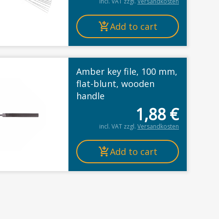
incl. VAT
zzgl.
Versandkosten
Add to cart
Amber key file, 100 mm,
flat-blunt, wooden
handle
1,88
€
incl. VAT
zzgl.
Versandkosten
Add to cart