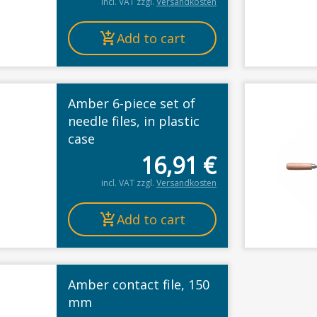
incl. VAT
zzgl.
Versandkosten
Add to cart
Amber 6-piece set of
needle files, in plastic
case
16,91
€
incl. VAT
zzgl.
Versandkosten
Add to cart
Amber contact file, 150
mm