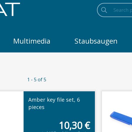
Search
Searc
Search
Multimedia
Staubsaugen
1 - 5 of 5
Amber key file set, 6
pieces
10,30
€