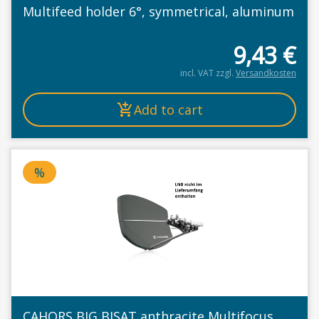
Multifeed holder 6°, symmetrical, aluminum
9,43
€
incl. VAT
zzgl.
Versandkosten
Add to cart
%
Price deducted
CAHORS BIG BISAT anthracite Multifocus