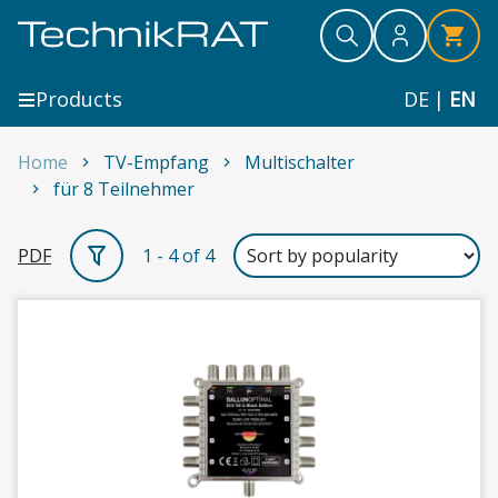
Skip to content
Search
Search
Search
Products
DE
|
EN
Home
TV-Empfang
Multischalter
für 8 Teilnehmer
für 8 Teilnehmer
PDF
1 - 4 of 4