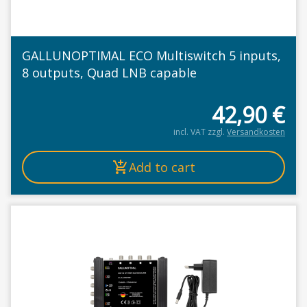
GALLUNOPTIMAL ECO Multiswitch 5 inputs,
8 outputs, Quad LNB capable
42,90
€
incl. VAT
zzgl.
Versandkosten
Add to cart