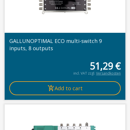
GALLUNOPTIMAL ECO multi-switch 9
inputs, 8 outputs
51,29
€
incl. VAT
zzgl.
Versandkosten
Add to cart