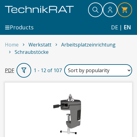
Skip to content
Search
Search
Search
Products
DE
|
EN
Home
Werkstatt
Arbeitsplatzeinrichtung
Schraubstöcke
Schraubstöcke
PDF
1 - 12 of 107