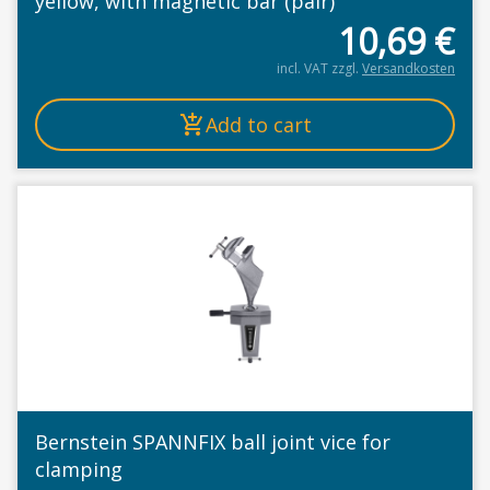
yellow, with magnetic bar (pair)
10,69
€
incl. VAT
zzgl.
Versandkosten
Add to cart
Bernstein SPANNFIX ball joint vice for
clamping