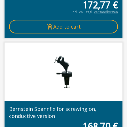
172,77
€
incl. VAT
zzgl.
Versandkosten
Add to cart
Bernstein Spannfix for screwing on,
conductive version
168,70
€