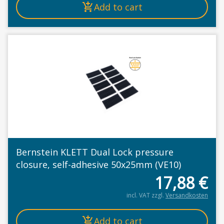
Add to cart
Bernstein KLETT Dual Lock pressure
closure, self-adhesive 50x25mm (VE10)
17,88
€
incl. VAT
zzgl.
Versandkosten
Add to cart