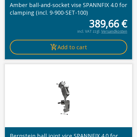
Amber ball-and-socket vise SPANNFIX 4.0 for
clamping (incl. 9-900-SET-100)
389,66
€
incl. VAT
zzgl.
Versandkosten
Add to cart
Bernstein ball joint vice SPANNFIX 4.0 for