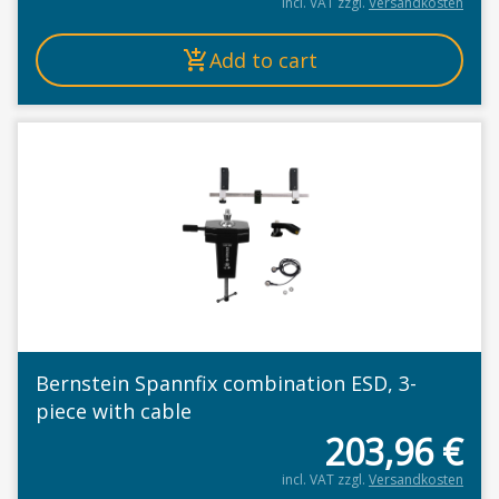
incl. VAT
zzgl.
Versandkosten
Add to cart
Bernstein Spannfix combination ESD, 3-
piece with cable
203,96
€
incl. VAT
zzgl.
Versandkosten