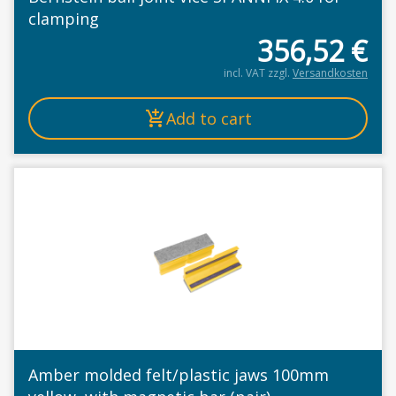
clamping
356,52
€
incl. VAT
zzgl.
Versandkosten
Add to cart
Amber molded felt/plastic jaws 100mm