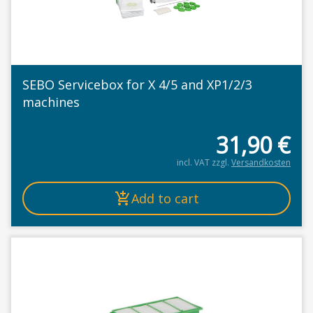
SEBO Servicebox for X 4/5 and XP1/2/3
machines
31,90
€
incl. VAT
zzgl.
Versandkosten
Add to cart