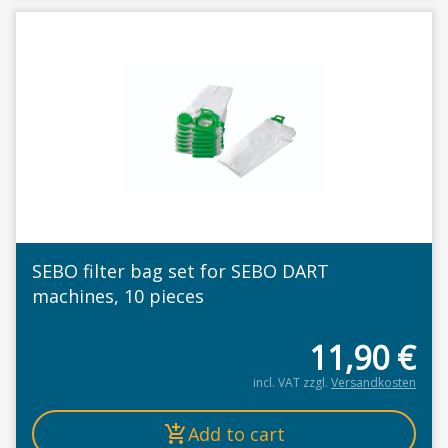
SEBO filter bag set for SEBO DART
machines, 10 pieces
11,90
€
incl. VAT
zzgl.
Versandkosten
Add to cart