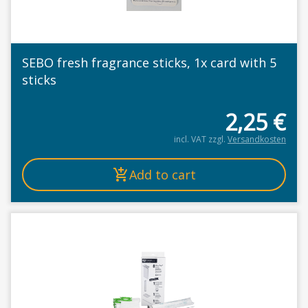
SEBO fresh fragrance sticks, 1x card with 5
sticks
2,25
€
incl. VAT
zzgl.
Versandkosten
Add to cart