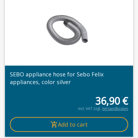
SEBO appliance hose for Sebo Felix
appliances, color silver
36,90
€
incl. VAT
zzgl.
Versandkosten
Add to cart