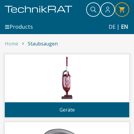
Skip to content
Search
Search
Search
Products
DE
|
EN
Home
Staubsaugen
Staubsaugen
Geräte