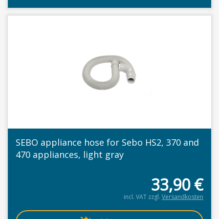
SEBO appliance hose for Sebo HS2, 370 and
470 appliances, light gray
33,90
€
incl. VAT
zzgl.
Versandkosten