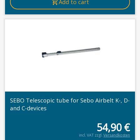
Add to cart
SEBO Telescopic tube for Sebo Airbelt K-, D-
and C-devices
54,90
€
incl. VAT
zzgl.
Versandkosten