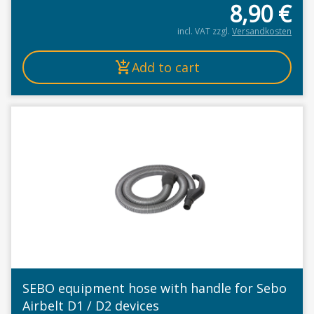
8,90
€
incl. VAT
zzgl.
Versandkosten
Add to cart
SEBO equipment hose with handle for Sebo
Airbelt D1 / D2 devices