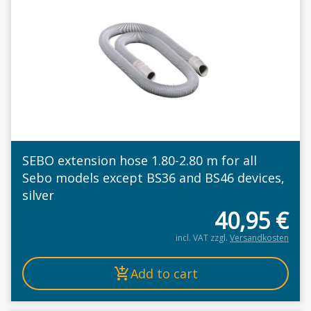
SEBO extension hose 1.80-2.80 m for all
Sebo models except BS36 and BS46 devices,
silver
40,95
€
incl. VAT
zzgl.
Versandkosten
Add to cart