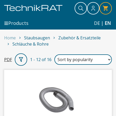
Skip to content
Search
Search
Search
Products
DE
|
EN
Home
Staubsaugen
Zubehör & Ersatzteile
Schläuche & Rohre
Schläuche & Rohre
PDF
1 - 12 of 16