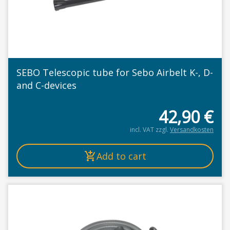
SEBO Telescopic tube for Sebo Airbelt K-, D-
and C-devices
42,90
€
incl. VAT
zzgl.
Versandkosten
Add to cart