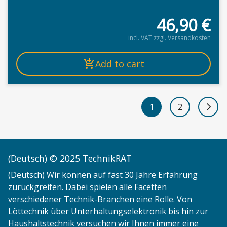
46,90
€
incl. VAT
zzgl.
Versandkosten
Add to cart
1
2
Next 
(Deutsch) © 2025 TechnikRAT
(Deutsch) Wir können auf fast 30 Jahre Erfahrung
zurückgreifen. Dabei spielen alle Facetten
verschiedener Technik-Branchen eine Rolle. Von
Löttechnik über Unterhaltungselektronik bis hin zur
Haushaltstechnik versuchen wir Ihnen immer eine