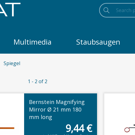
Search
Searc
Search
Multimedia
Staubsaugen
Spiegel
1 - 2 of 2
Bernstein Magnifying
Mirror Ø 21 mm 180
mm long
9,44
€