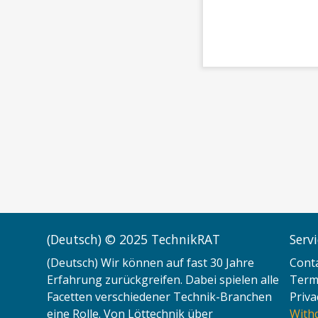
(Deutsch) © 2025 TechnikRAT
Serv
(Deutsch) Wir können auf fast 30 Jahre
Cont
Erfahrung zurückgreifen. Dabei spielen alle
Terms
Facetten verschiedener Technik-Branchen
Priva
eine Rolle. Von Löttechnik über
With