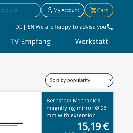
h
Cart
My Account
DE
|
EN
We are happy to advise you
TV-Empfang
Werkstatt
Bernstein Mechanic’s
magnifying mirror Ø 23
mm with extension
handle
15,19
€