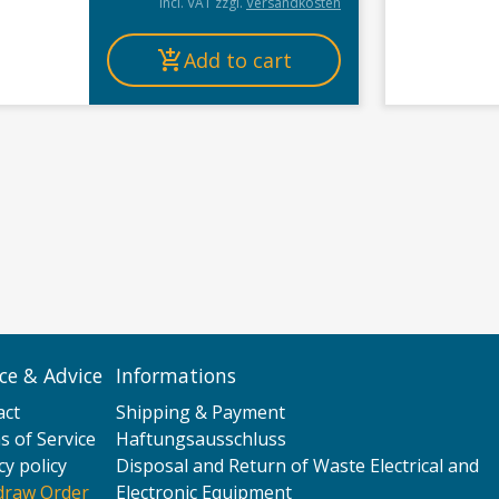
incl. VAT
zzgl.
Versandkosten
Add to cart
ice & Advice
Informations
act
Shipping & Payment
 of Service
Haftungsausschluss
cy policy
Disposal and Return of Waste Electrical and
draw Order
Electronic Equipment