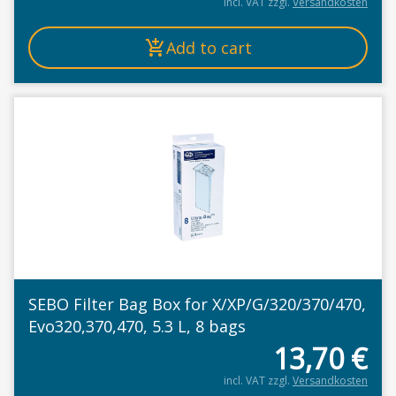
incl. VAT
zzgl.
Versandkosten
Add to cart
SEBO Filter Bag Box for X/XP/G/320/370/470,
Evo320,370,470, 5.3 L, 8 bags
13,70
€
incl. VAT
zzgl.
Versandkosten