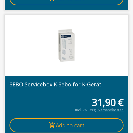
SEBO Servicebox K Sebo for K-Gerät
31,90
€
incl. VAT
zzgl.
Versandkosten
Add to cart