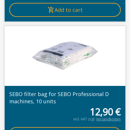
Add to cart
SEBO filter bag for SEBO Professional D
machines, 10 units
12,90
€
incl. VAT
zzgl.
Versandkosten