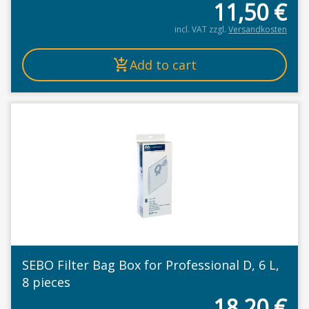
11,50
€
incl. VAT
zzgl.
Versandkosten
Add to cart
SEBO Filter Bag Box for Professional D, 6 L,
8 pieces
18,20
€