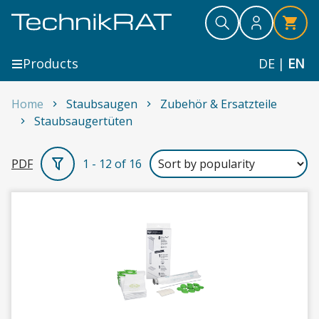
Skip to content
Search
Search
Search
Products
DE
|
EN
Home
Staubsaugen
Zubehör & Ersatzteile
Staubsaugertüten
Staubsaugertüten
PDF
1 - 12 of 16