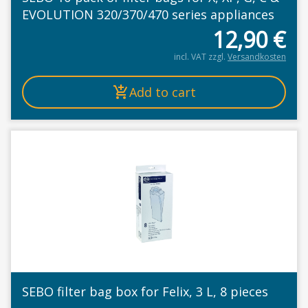
EVOLUTION 320/370/470 series appliances
12,90
€
incl. VAT
zzgl.
Versandkosten
Add to cart
SEBO filter bag box for Felix, 3 L, 8 pieces