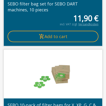
SEBO filter bag set for SEBO DART
machines, 10 pieces
11,90
€
incl. VAT
zzgl.
Versandkosten
Add to cart
SEBO 10-pack of filter bags for X, XP, G, C &