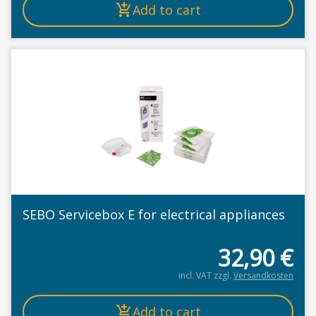
Add to cart
SEBO Servicebox E for electrical appliances
32,90
€
incl. VAT
zzgl.
Versandkosten
Add to cart