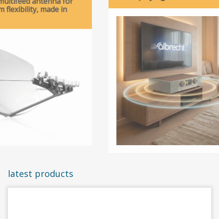
na for
e in
Homepage
latest products