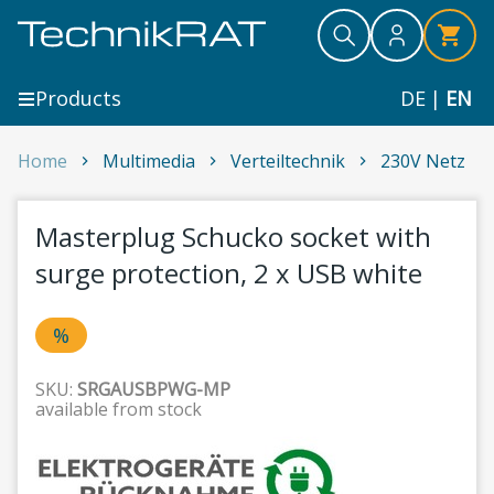
Skip to content
Search
Search
Search
Products
DE
|
EN
Masterplug Schucko socket with surge protection, 2 
Home
Multimedia
Verteiltechnik
230V Netz
1
Masterplug Schucko socket with
surge protection, 2 x USB white
%
SKU:
SRGAUSBPWG-MP
available from stock