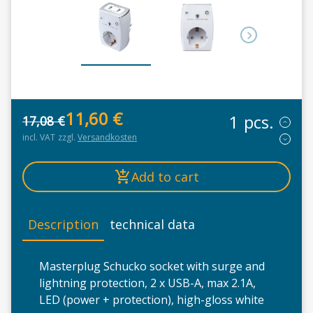
11,60
€
pcs.
17,08
€
Original price was: 17,08 €.
Current price is: 11,60 €.
incl. VAT
zzgl.
Versandkosten
Add to cart
Description
technical data
Masterplug Schucko socket with surge and
Ma
lightning protection, 2 x USB-A, max 2.1A,
LED (power + protection), high-gloss white