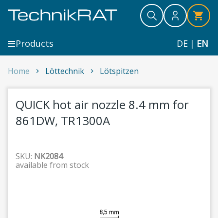
Skip to content
Search
Search
Search
Products
DE
|
EN
QUICK hot air nozzle 8.4 mm for 861DW, TR1300A
Home
Löttechnik
Lötspitzen
1
QUICK hot air nozzle 8.4 mm for
861DW, TR1300A
SKU:
NK2084
available from stock