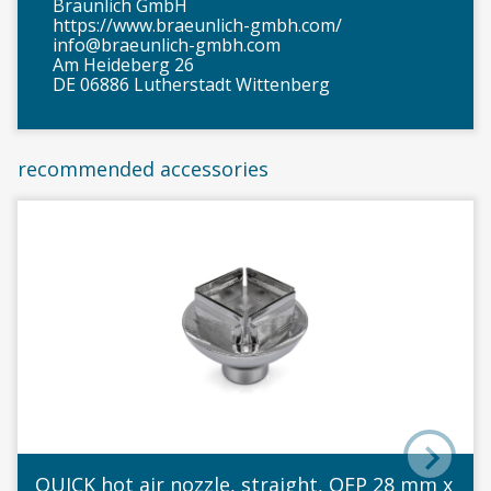
Bräunlich GmbH
https://www.braeunlich-gmbh.com/
info@braeunlich-gmbh.com
Am Heideberg 26
DE 06886 Lutherstadt Wittenberg
recommended accessories
QUICK hot air nozzle, straight, QFP 28 mm x