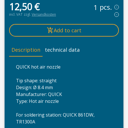
12,50
€
pcs.
incl. VAT
zzgl.
Versandkosten
Add to cart
Description
technical data
QUICK hot air nozzle
Tip shape: straight
Design: Ø 8.4 mm
Manufacturer: QUICK
Type: Hot air nozzle
For soldering station: QUICK 861DW,
TR1300A