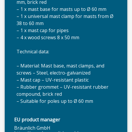
mm, brick red
– 1 x mast base for masts up to Ø 60 mm
– 1 x universal mast clamp for masts from Ø
38 to 60 mm
A.
– 1 x mast cap for pipes
– 4 x wood screws 8 x 50 mm
Technical data:
– Material: Mast base, mast clamps, and
screws – Steel, electro-galvanized
– Mast cap – UV-resistant plastic
– Rubber grommet – UV-resistant rubber
compound, brick red
– Suitable for poles up to Ø 60 mm
EU product manager
Bräunlich GmbH