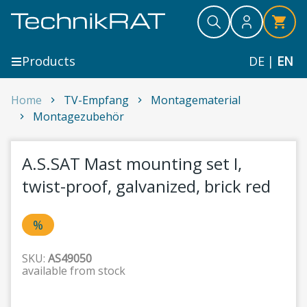
Skip to content
Search
Search
Search
Products
DE
|
EN
A.S.SAT Mast mounting set I, twist-proof, galvanized, 
Home
TV-Empfang
Montagematerial
Montagezubehör
1
A.S.SAT Mast mounting set I,
twist-proof, galvanized, brick red
%
SKU:
AS49050
available from stock