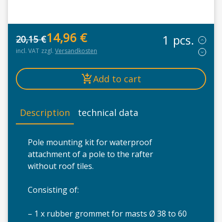
14,96
€
pcs.
20,15
€
Original price was: 20,15 €.
Current price is: 14,96 €.
incl. VAT
zzgl.
Versandkosten
Add to cart
Description
technical data
Pole mounting kit for waterproof
attachment of a pole to the rafter
without roof tiles.
Consisting of:
– 1 x rubber grommet for masts Ø 38 to 60